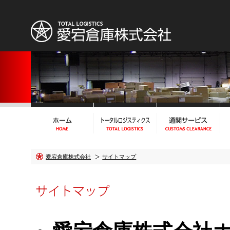
愛宕倉庫株式会社
サイトマップ